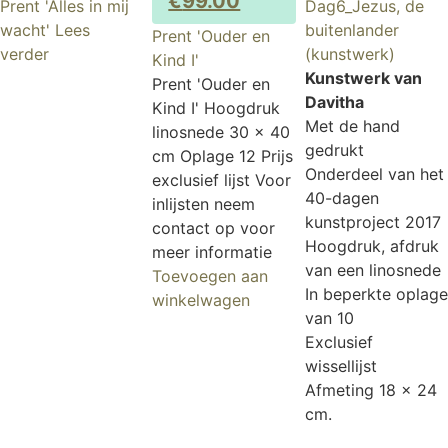
€
99.00
Prent 'Alles in mij
Dag6_Jezus, de
wacht'
Lees
buitenlander
Prent 'Ouder en
verder
(kunstwerk)
Kind I'
Kunstwerk van
Prent 'Ouder en
Davitha
Kind I' Hoogdruk
Met de hand
linosnede 30 x 40
gedrukt
cm Oplage 12 Prijs
Onderdeel van het
exclusief lijst Voor
40-dagen
inlijsten neem
kunstproject 2017
contact op voor
Hoogdruk, afdruk
meer informatie
van een linosnede
Toevoegen aan
In beperkte oplage
winkelwagen
van 10
Exclusief
wissellijst
Afmeting 18 x 24
cm.