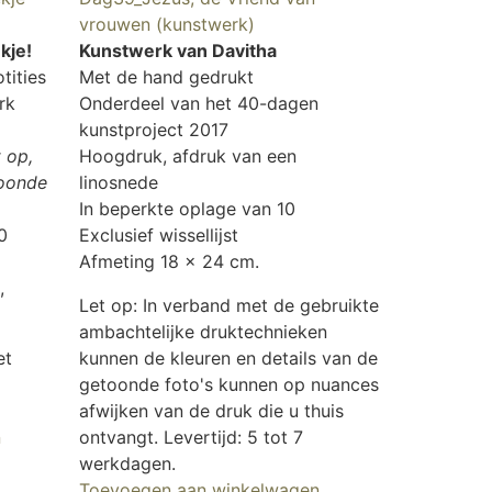
vrouwen (kunstwerk)
kje!
Kunstwerk van Davitha
tities
Met de hand gedrukt
rk
Onderdeel van het 40-dagen
kunstproject 2017
t op,
Hoogdruk, afdruk van een
toonde
linosnede
In beperkte oplage van 10
0
Exclusief wissellijst
Afmeting 18 x 24 cm.
,
Let op: In verband met de gebruikte
ambachtelijke druktechnieken
et
kunnen de kleuren en details van de
getoonde foto's kunnen op nuances
afwijken van de druk die u thuis
n
ontvangt. Levertijd: 5 tot 7
werkdagen.
Toevoegen aan winkelwagen