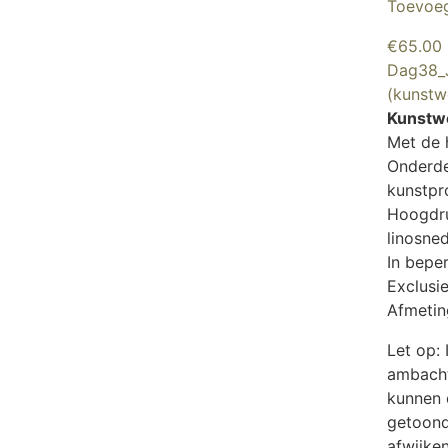
Toevoe
€
65.00
Dag38_J
(kunstw
Kunstwe
Met de 
Onderde
kunstpr
Hoogdru
linosne
In bepe
Exclusie
Afmetin
Let op:
ambacht
kunnen 
getoond
afwijken