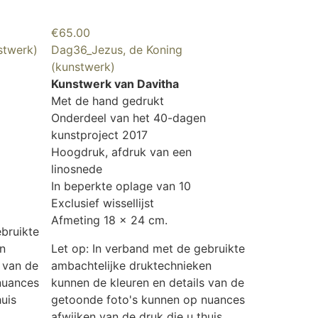
€
65.00
stwerk)
Dag36_Jezus, de Koning
(kunstwerk)
Kunstwerk van Davitha
Met de hand gedrukt
Onderdeel van het 40-dagen
kunstproject 2017
Hoogdruk, afdruk van een
linosnede
In beperkte oplage van 10
Exclusief wissellijst
Afmeting 18 x 24 cm.
ebruikte
n
Let op: In verband met de gebruikte
 van de
ambachtelijke druktechnieken
nuances
kunnen de kleuren en details van de
huis
getoonde foto's kunnen op nuances
afwijken van de druk die u thuis