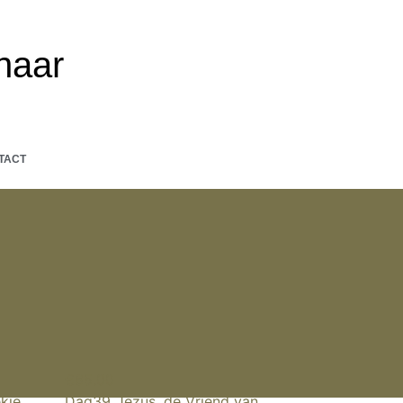
naar
TACT
€
65.00
kje
Dag39_Jezus, de Vriend van