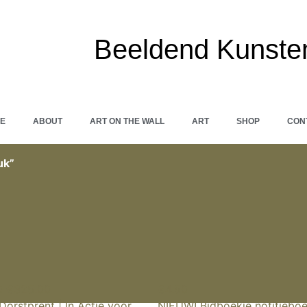
Beeldend Kunste
E
ABOUT
ART ON THE WALL
ART
SHOP
CON
uk”
0
€
325.00
€
4.50
Dorstprent | In Actie voor
NIEUW! Bidboekje notitieboe