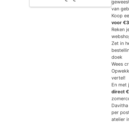
geweest
van geb
Koop ee
voor €3
Reken j
webshop
Zet in h
bestell
doek
Wees cre
Opwekki
vertel!
En met
direct 
zomerco
Davitha
per post
atelier 