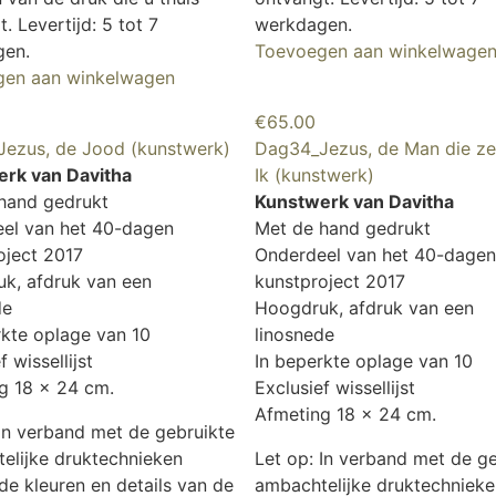
. Levertijd: 5 tot 7
werkdagen.
gen.
Toevoegen aan winkelwage
gen aan winkelwagen
€
65.00
ezus, de Jood (kunstwerk)
Dag34_Jezus, de Man die zei
rk van Davitha
Ik (kunstwerk)
hand gedrukt
Kunstwerk van Davitha
el van het 40-dagen
Met de hand gedrukt
oject 2017
Onderdeel van het 40-dagen
k, afdruk van een
kunstproject 2017
de
Hoogdruk, afdruk van een
rkte oplage van 10
linosnede
f wissellijst
In beperkte oplage van 10
g 18 x 24 cm.
Exclusief wissellijst
Afmeting 18 x 24 cm.
 In verband met de gebruikte
elijke druktechnieken
Let op: In verband met de g
de kleuren en details van de
ambachtelijke druktechnieke