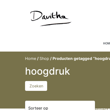
HOM
Home
/
Shop
/ Producten getagged “hoogdr
hoogdruk
Zoeken
€
450.0
Sorteer op
Project 