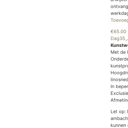
ontvangt
werkda
Toevoe
€
65.00
Dag35_J
Kunstwe
Met de 
Onderde
kunstpr
Hoogdru
linosne
In bepe
Exclusie
Afmetin
Let op:
ambacht
kunnen 