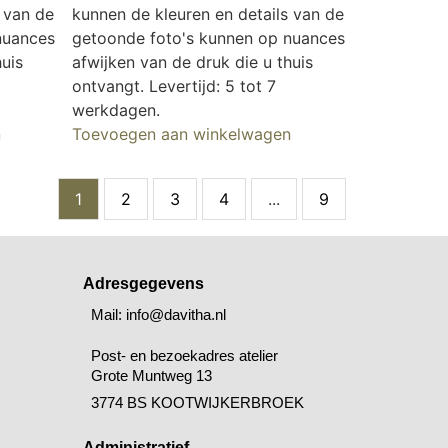
 van de
kunnen de kleuren en details van de
nuances
getoonde foto's kunnen op nuances
huis
afwijken van de druk die u thuis
ontvangt. Levertijd: 5 tot 7
werkdagen.
n
Toevoegen aan winkelwagen
1
2
3
4
...
9
Adresgegevens
Mail: info@davitha.nl
Post- en bezoekadres atelier
Grote Muntweg 13
3774 BS KOOTWIJKERBROEK
Administratief