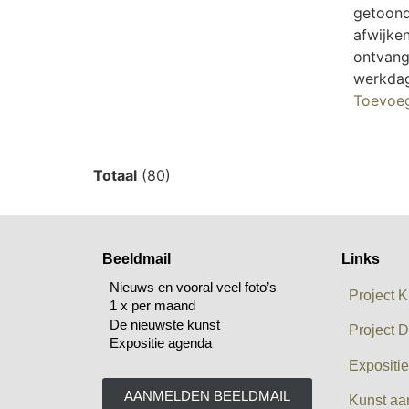
getoond
afwijken
ontvangt
werkda
Toevoe
Totaal
(80)
Beeldmail
Links
Nieuws en vooral veel foto’s
Project K
1 x per maand
De nieuwste kunst
Project D
Expositie agenda
Expositi
AANMELDEN BEELDMAIL
Kunst aa