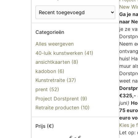
New Wi
Ga je n
naar N
je ze va
Categorieën
Dorstpr
Alles weergeven
Neem ee
ontvang
40-luik kunstwerken (41)
huis! H
ansichtkaarten (8)
muur al
kadobon (6)
Dorstpre
Kunstretraite (37)
weet na
Dorstpr
prent (52)
€325,-
Project Dorstprent (9)
juni)
Ho
Retraite producten (10)
75 euro
euro vo
Kies je 
Prijs (€)
Let op: 
€
- €