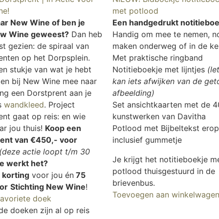
ne!
met potlood
aar New Wine of ben je
Een handgedrukt notitieboe
ew Wine geweest?
Dan heb
Handig om mee te nemen, no
st gezien: de spiraal van
maken onderweg of in de ke
enten op het Dorpsplein.
Met praktische ringband
n stukje van wat je hebt
Notitieboekje met lijntjes
(le
en bij New Wine mee naar
kan iets afwijken van de ge
ang een Dorstprent aan je
afbeelding)
s
wandkleed
. Project
Set ansichtkaarten met de 4
nt gaat op reis: en wie
kunstwerken van Davitha
ar jou thuis!
Koop een
Potlood met Bijbeltekst erop
ent van €450,- voor
inclusief gummetje
(deze actie loopt t/m 30
Je krijgt het notitieboekje m
e werkt het?
potlood thuisgestuurd in de
 korting
voor jou én
75
brievenbus.
or
Stichting New Wine
!
Toevoegen aan winkelwage
favoriete doek
de doeken zijn al op reis