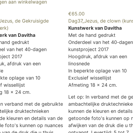
gen aan winkelwagen
€
65.00
ezus, de Gekruisigde
Dag37_Jezus, de clown (kun
erk)
Kunstwerk van Davitha
rk van Davitha
Met de hand gedrukt
hand gedrukt
Onderdeel van het 40-dagen
el van het 40-dagen
kunstproject 2017
oject 2017
Hoogdruk, afdruk van een
k, afdruk van een
linosnede
de
In beperkte oplage van 10
rkte oplage van 10
Exclusief wissellijst
f wissellijst
Afmeting 18 x 24 cm.
g 18 x 24 cm.
Let op: In verband met de g
 In verband met de gebruikte
ambachtelijke druktechnieke
elijke druktechnieken
kunnen de kleuren en details
de kleuren en details van de
getoonde foto's kunnen op 
e foto's kunnen op nuances
afwijken van de druk die u t
 van de druk die u thuis
ontvangt. Levertijd: 5 tot 7