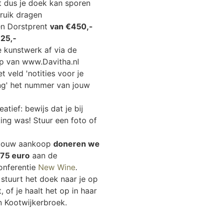
 dus je doek kan sporen
ruik dragen
n Dorstprent
van €450,-
25,-
e kunstwerk af via de
 van www.Davitha.nl
et veld 'notities voor je
ing' het nummer van jouw
atief: bewijs dat je bij
ng was! Stuur een foto of
 jouw aankoop
doneren we
€75 euro
aan de
nferentie
New Wine
.
 stuurt het doek naar je op
, of je haalt het op in haar
in Kootwijkerbroek.