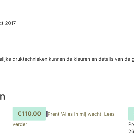
ct 2017
elijke druktechnieken kunnen de kleuren en details van de
en
€
110.00
Prent 'Alles in mij wacht'
Lees
verder
Pr
26