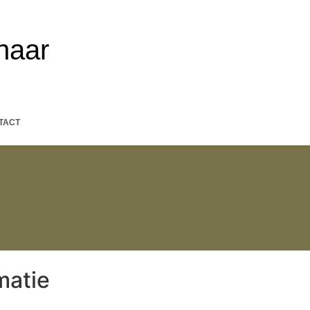
naar
TACT
matie