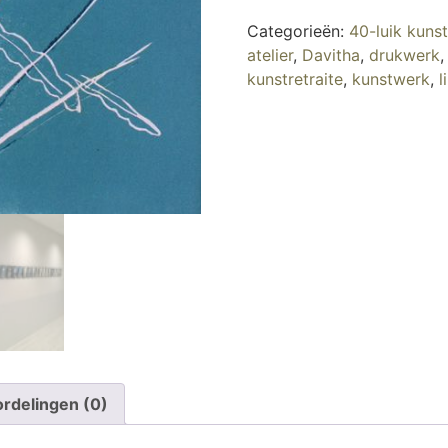
Categorieën:
40-luik kuns
atelier
,
Davitha
,
drukwerk
kunstretraite
,
kunstwerk
,
l
rdelingen (0)