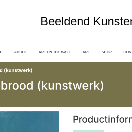
Beeldend Kunste
E
ABOUT
ART ON THE WALL
ART
SHOP
CON
od (kunstwerk)
 brood (kunstwerk)
Productinfor