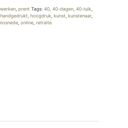
twerken
,
prent
Tags:
40
,
40-dagen
,
40-luik
,
,
handgedrukt
,
hoogdruk
,
kunst
,
kunstenaar
,
inosnede
,
online
,
retraite