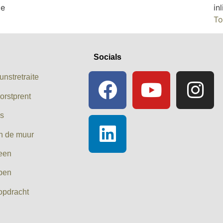
ie
in
To
Socials
unstretraite
orstprent
es
n de muur
leen
pen
opdracht