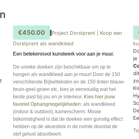
en
€
450.00
Project Dorstprent | Koop een
Dorstprent als wandkleed
ku
Do
Een betekenisvol kunstwerk voor aan je muur.
je
C
De unieke doeken zijn beschikbaar om op te
di
hangen als wandkleed aan je muur! Door de 150
t
zo
verschillende Bijbelteksten en de 150 tinten blauw-
Ki
bruin-geel-groen etc. kies je eenvoudig wat het
Hy
beste past bij jou en je interieur.
Kies hier jouw
Sc
favoriet
Ophangmogelijkheden
: als wandkleed
De
(indoor & outdoor), kamerscherm. Mooie
Ee
bijkomstigheid is dat de doeken een gunstig effect
hebben op de akoestiek in de ruimte doordat de
To
stof geluid absorbeert.