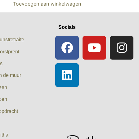
Toevoegen aan winkelwagen
Socials
unstretraite
orstprent
es
n de muur
leen
pen
opdracht
itha