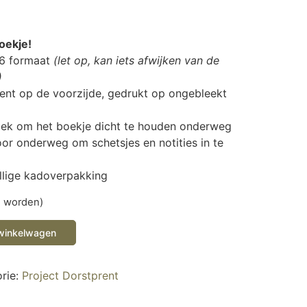
oekje!
A6 formaat
(let op, kan iets afwijken van de
)
ent op de voorzijde, gedrukt op ongebleekt
iek om het boekje dicht te houden onderweg
or onderweg om schetsjes en notities in te
llige kadoverpakking
d worden)
winkelwagen
rie:
Project Dorstprent