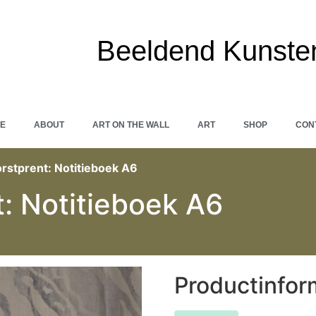
Beeldend Kunste
E
ABOUT
ART ON THE WALL
ART
SHOP
CON
orstprent: Notitieboek A6
t: Notitieboek A6
Productinfor