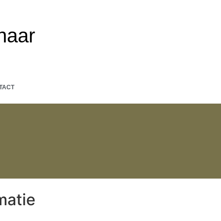
naar
TACT
matie