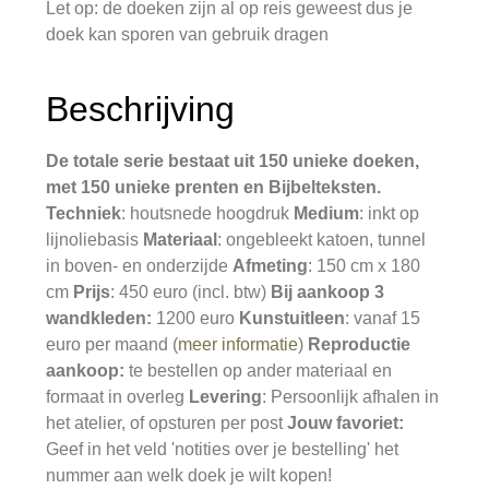
Let op: de doeken zijn al op reis geweest dus je
doek kan sporen van gebruik dragen
Beschrijving
De totale serie bestaat uit 150 unieke doeken,
met 150 unieke prenten en Bijbelteksten.
Techniek
: houtsnede hoogdruk
Medium
: inkt op
lijnoliebasis
Materiaal
: ongebleekt katoen, tunnel
in boven- en onderzijde
Afmeting
: 150 cm x 180
cm
Prijs
: 450 euro (incl. btw)
Bij aankoop 3
wandkleden:
1200 euro
Kunstuitleen
: vanaf 15
euro per maand (
meer informatie
)
Reproductie
aankoop:
te bestellen op ander materiaal en
formaat in overleg
Levering
: Persoonlijk afhalen in
het atelier, of opsturen per post
Jouw favoriet:
Geef in het veld 'notities over je bestelling' het
nummer aan welk doek je wilt kopen!