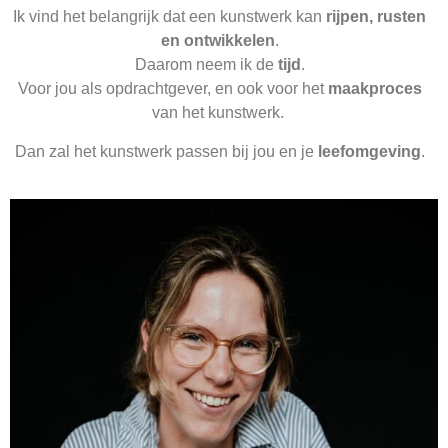
Ik vind het belangrijk dat een kunstwerk kan
rijpen, rusten
en ontwikkelen
.
Daarom neem ik de
tijd
.
Voor jou als opdrachtgever, en ook voor het
maakproces
van het kunstwerk.
Dan zal het kunstwerk passen bij jou en je
leefomgeving
.