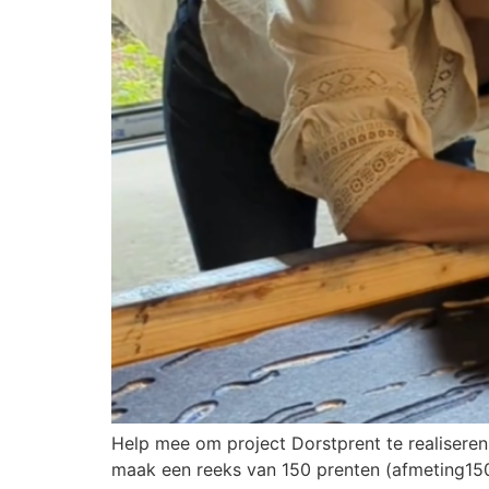
Help mee om project Dorstprent te realiseren!
maak een reeks van 150 prenten (afmeting150