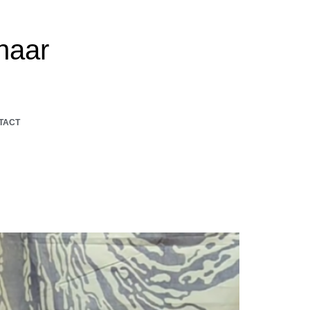
naar
TACT