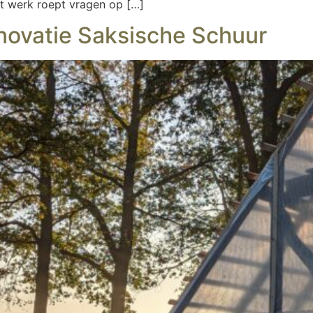
et werk roept vragen op […]
enovatie Saksische Schuur