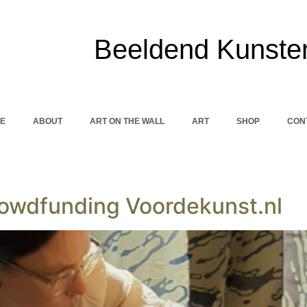
Beeldend Kunste
E
ABOUT
ART ON THE WALL
ART
SHOP
CON
Crowdfunding Voordekunst.nl